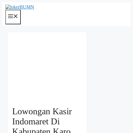
Langsung
ke
isi
Menu
Lowongan Kasir
Indomaret Di
Kabupaten Karo