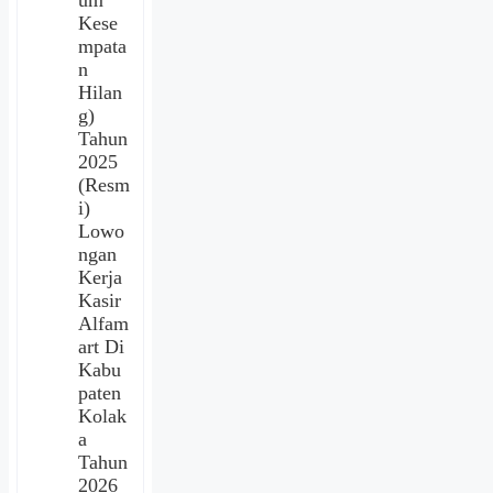
um
Kese
mpata
n
Hilan
g)
Tahun
2025
(Resm
i)
Lowo
ngan
Kerja
Kasir
Alfam
art Di
Kabu
paten
Kolak
a
Tahun
2026