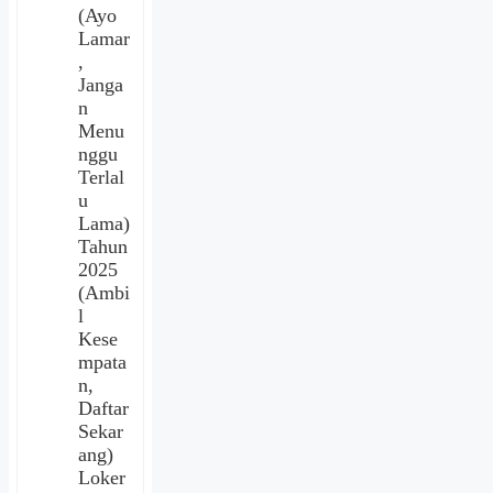
(Ayo
Lamar
,
Janga
n
Menu
nggu
Terlal
u
Lama)
Tahun
2025
(Ambi
l
Kese
mpata
n,
Daftar
Sekar
ang)
Loker