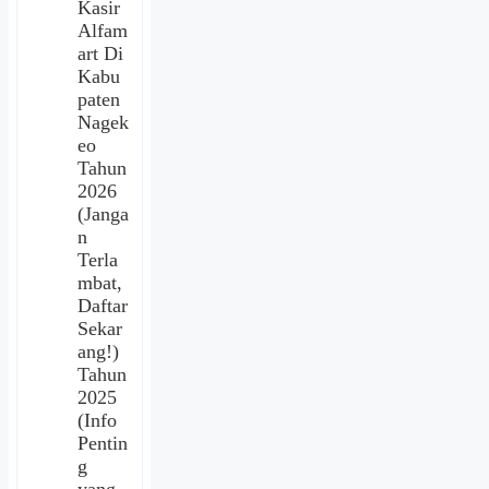
Kasir
Alfam
art Di
Kabu
paten
Nagek
eo
Tahun
2026
(Janga
n
Terla
mbat,
Daftar
Sekar
ang!)
Tahun
2025
(Info
Pentin
g