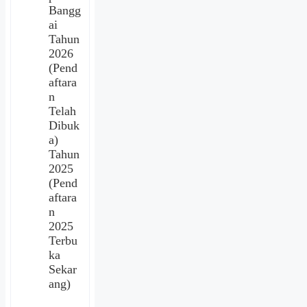
Bangg
ai
Tahun
2026
(Pend
aftara
n
Telah
Dibuk
a)
Tahun
2025
(Pend
aftara
n
2025
Terbu
ka
Sekar
ang)