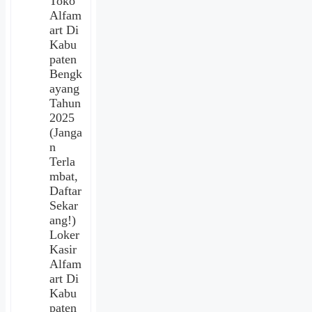
Toko
Alfam
art Di
Kabu
paten
Bengk
ayang
Tahun
2025
(Janga
n
Terla
mbat,
Daftar
Sekar
ang!)
Loker
Kasir
Alfam
art Di
Kabu
paten