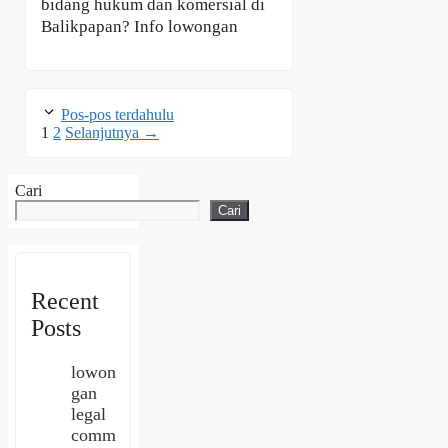
bidang hukum dan komersial di
Balikpapan? Info lowongan
Pos-pos terdahulu
Halaman
Halaman
1
2
Selanjutnya
→
Cari
Cari
Recent
Posts
lowon
gan
legal
comm