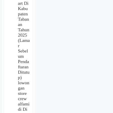
art Di
Kabu
paten
Taban
an
Tahun
2025
(Lama
r
Sebel
um
Penda
ftaran
Ditutu
p)
lowon
gan
store
crew
alfami
di Di