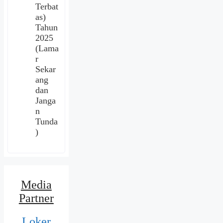
Terbat
as)
Tahun
2025
(Lama
r
Sekar
ang
dan
Janga
n
Tunda
)
Media
Partner
Loker