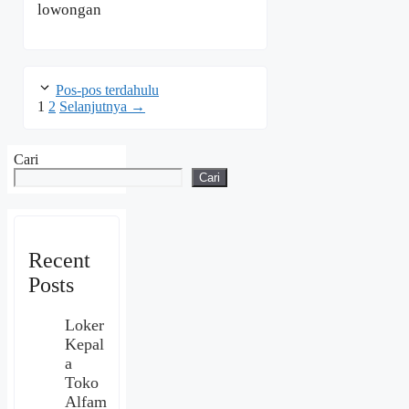
lowongan
Pos-pos terdahulu
Halaman
Halaman
1
2
Selanjutnya
→
Cari
Cari
Recent
Posts
Loker
Kepal
a
Toko
Alfam