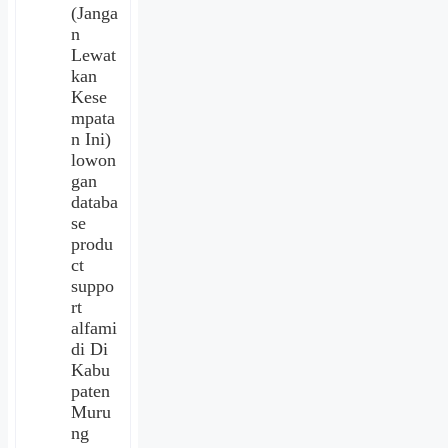
(Janga
n
Lewat
kan
Kese
mpata
n Ini)
lowon
gan
databa
se
produ
ct
suppo
rt
alfami
di Di
Kabu
paten
Muru
ng