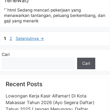
Terlewat)
“`html Sedang mencari pekerjaan yang
menawarkan tantangan, peluang berkembang, dan
gaji yang menarik
Halaman
Halaman
1
2
Selanjutnya
→
Cari
Cari
Recent Posts
Lowongan Kerja Kasir Alfamart Di Kota
Makassar Tahun 2026 (Ayo Segera Daftar)
Tahun 2025 (Jangan Menunggu, Daftar