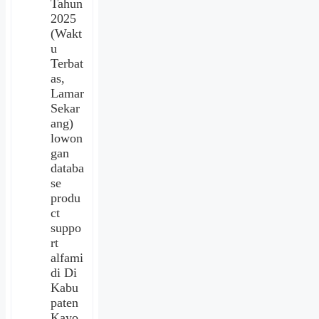
Tahun
2025
(Wakt
u
Terbat
as,
Lamar
Sekar
ang)
lowon
gan
databa
se
produ
ct
suppo
rt
alfami
di Di
Kabu
paten
Kayo