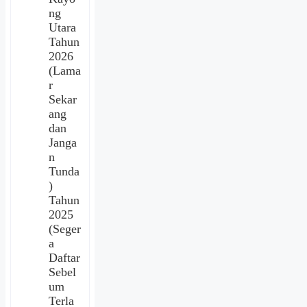
ng
Utara
Tahun
2026
(Lama
r
Sekar
ang
dan
Janga
n
Tunda
)
Tahun
2025
(Seger
a
Daftar
Sebel
um
Terla