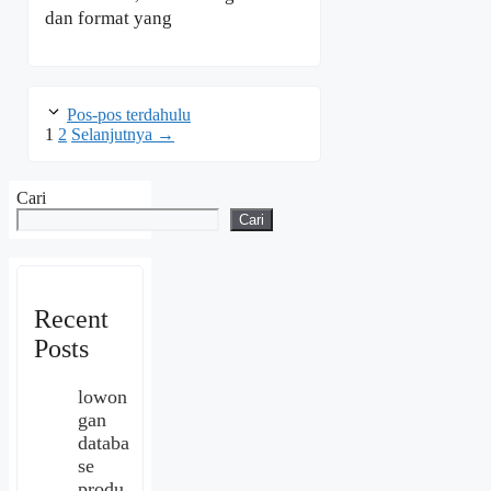
dan format yang
Pos-pos terdahulu
Halaman
Halaman
1
2
Selanjutnya
→
Cari
Cari
Recent
Posts
lowon
gan
databa
se
produ