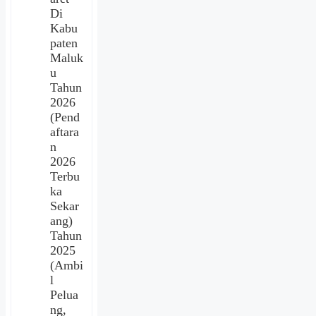
Di
Kabu
paten
Maluk
u
Tahun
2026
(Pend
aftara
n
2026
Terbu
ka
Sekar
ang)
Tahun
2025
(Ambi
l
Pelua
ng,