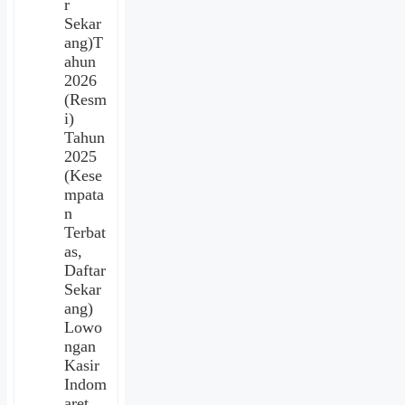
r
Sekar
ang)T
ahun
2026
(Resm
i)
Tahun
2025
(Kese
mpata
n
Terbat
as,
Daftar
Sekar
ang)
Lowo
ngan
Kasir
Indom
aret