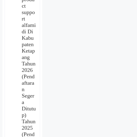
ct
suppo
rt
alfami
di Di
Kabu
paten
Ketap
ang
Tahun
2026
(Pend
aftara
n
Seger
a
Ditutu
p)
Tahun
2025
(Pend