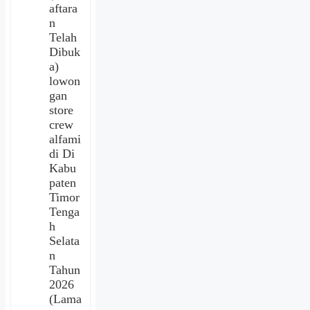
aftara
n
Telah
Dibuk
a)
lowon
gan
store
crew
alfami
di Di
Kabu
paten
Timor
Tenga
h
Selata
n
Tahun
2026
(Lama