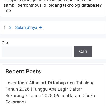
Mimpimu bekerja di perusahaan retail ternama
sambil berkontribusi di bidang teknologi database?
Info
Halaman
Halaman
1
2
Selanjutnya
→
Cari
Cari
Recent Posts
Loker Kasir Alfamart Di Kabupaten Tabalong
Tahun 2026 (Tunggu Apa Lagi? Daftar
Sekarang!) Tahun 2025 (Pendaftaran Dibuka
Sekarang)