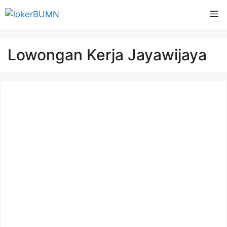
Langsung
M
ke
isi
Lowongan Kerja Jayawijaya