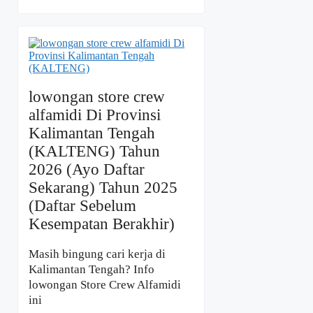
lowongan store crew
alfamidi Di Provinsi
Kalimantan Tengah
(KALTENG) Tahun
2026 (Ayo Daftar
Sekarang) Tahun 2025
(Daftar Sebelum
Kesempatan Berakhir)
Masih bingung cari kerja di
Kalimantan Tengah? Info
lowongan Store Crew Alfamidi
ini