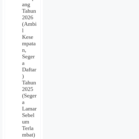
ang
Tahun
2026
(Ambi
l
Kese
mpata
n,
Seger
a
Daftar
)
Tahun
2025
(Seger
a
Lamar
Sebel
um
Terla
mbat)