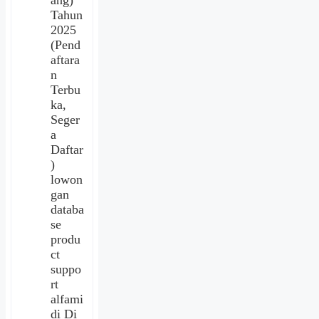
Tahun
2025
(Pend
aftara
n
Terbu
ka,
Seger
a
Daftar
)
lowon
gan
databa
se
produ
ct
suppo
rt
alfami
di Di