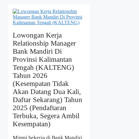
Lowongan Kerja
Relationship Manager
Bank Mandiri Di
Provinsi Kalimantan
Tengah (KALTENG)
Tahun 2026
(Kesempatan Tidak
Akan Datang Dua Kali,
Daftar Sekarang) Tahun
2025 (Pendaftaran
Terbuka, Segera Ambil
Kesempatan)
Mimpi bekerja di Bank Mandiri