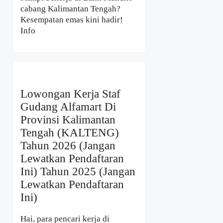
cabang Kalimantan Tengah?
Kesempatan emas kini hadir!
Info
Lowongan Kerja Staf
Gudang Alfamart Di
Provinsi Kalimantan
Tengah (KALTENG)
Tahun 2026 (Jangan
Lewatkan Pendaftaran
Ini) Tahun 2025 (Jangan
Lewatkan Pendaftaran
Ini)
Hai, para pencari kerja di