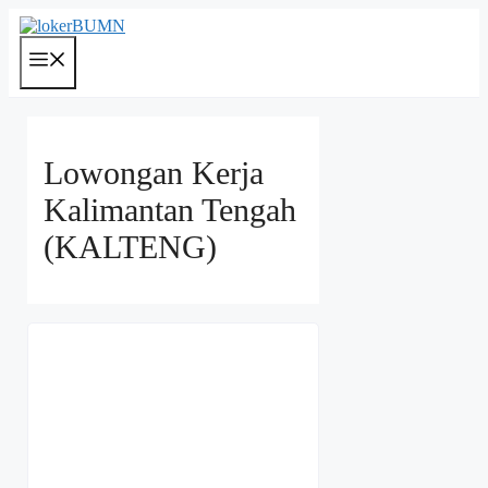
Langsung
ke
isi
Menu
Lowongan Kerja
Kalimantan Tengah
(KALTENG)