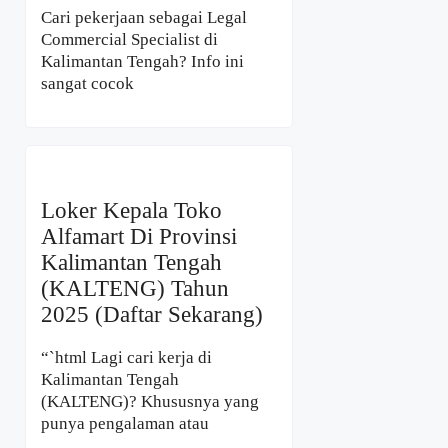
Cari pekerjaan sebagai Legal
Commercial Specialist di
Kalimantan Tengah? Info ini
sangat cocok
Loker Kepala Toko
Alfamart Di Provinsi
Kalimantan Tengah
(KALTENG) Tahun
2025 (Daftar Sekarang)
“`html Lagi cari kerja di
Kalimantan Tengah
(KALTENG)? Khususnya yang
punya pengalaman atau