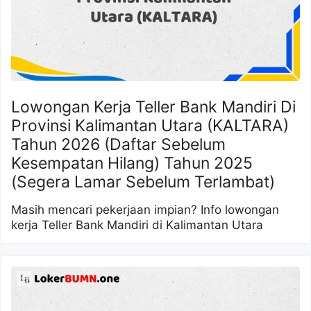
Lowongan Kerja Teller Bank Mandiri Di
Provinsi Kalimantan Utara (KALTARA)
Tahun 2026 (Daftar Sebelum
Kesempatan Hilang) Tahun 2025
(Segera Lamar Sebelum Terlambat)
Masih mencari pekerjaan impian? Info lowongan
kerja Teller Bank Mandiri di Kalimantan Utara