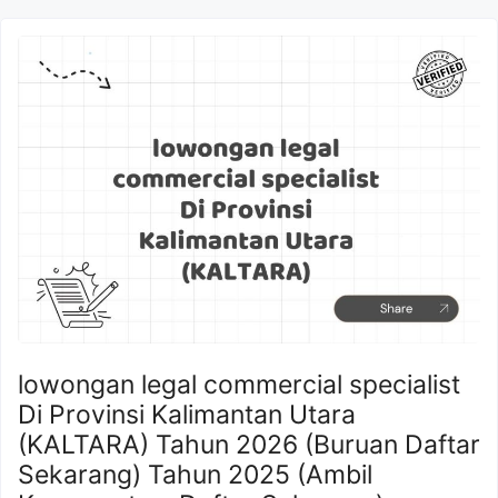
lowongan legal commercial specialist
Di Provinsi Kalimantan Utara
(KALTARA) Tahun 2026 (Buruan Daftar
Sekarang) Tahun 2025 (Ambil