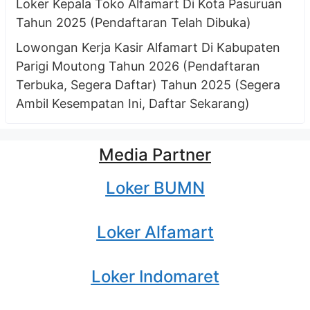
Loker Kepala Toko Alfamart Di Kota Pasuruan
Tahun 2025 (Pendaftaran Telah Dibuka)
Lowongan Kerja Kasir Alfamart Di Kabupaten
Parigi Moutong Tahun 2026 (Pendaftaran
Terbuka, Segera Daftar) Tahun 2025 (Segera
Ambil Kesempatan Ini, Daftar Sekarang)
Media Partner
Loker BUMN
Loker Alfamart
Loker Indomaret