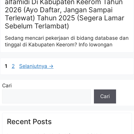
alfamidi Di Kabupaten Keerom Tahun
2026 (Ayo Daftar, Jangan Sampai
Terlewat) Tahun 2025 (Segera Lamar
Sebelum Terlambat)
Sedang mencari pekerjaan di bidang database dan
tinggal di Kabupaten Keerom? Info lowongan
Halaman
Halaman
1
2
Selanjutnya
→
Cari
Cari
Recent Posts