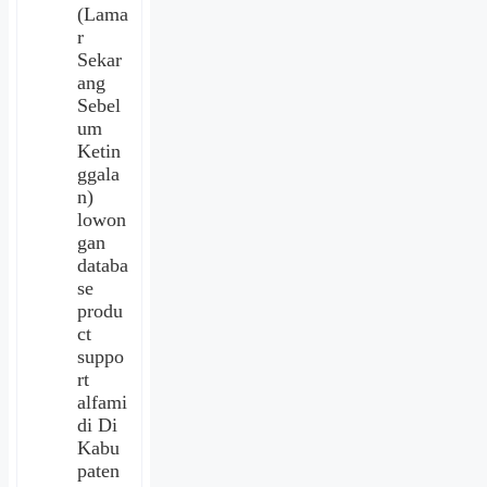
(Lama
r
Sekar
ang
Sebel
um
Ketin
ggala
n)
lowon
gan
databa
se
produ
ct
suppo
rt
alfami
di Di
Kabu
paten