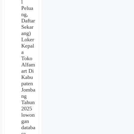
l
Pelua
ng,
Daftar
Sekar
ang)
Loker
Kepal
a
Toko
Alfam
art Di
Kabu
paten
Jomba
ng
Tahun
2025
lowon
gan
databa
se