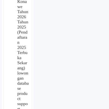
Kona
we
Tahun
2026
Tahun
2025
(Pend
aftara
n
2025
Terbu
ka
Sekar
ang)
lowon
gan
databa
se
produ
ct
suppo
rt