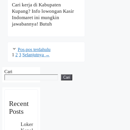
Cari kerja di Kabupaten
Kupang? Info lowongan Kasir
Indomaret ini mungkin
jawabannya! Butuh
Pos-pos terdahulu
Halaman
Halaman
Halaman
1
2
3
Selanjutnya
→
Cari
Cari
Recent
Posts
Loker