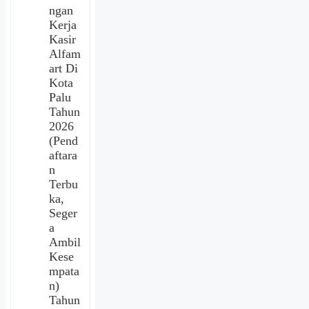
ngan
Kerja
Kasir
Alfam
art Di
Kota
Palu
Tahun
2026
(Pend
aftara
n
Terbu
ka,
Seger
a
Ambil
Kese
mpata
n)
Tahun