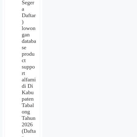
Seger
a
Daftar
)
lowon
gan
databa
se
produ
ct
suppo
rt
alfami
di Di
Kabu
paten
Tabal
ong
Tahun
2026
(Dafta