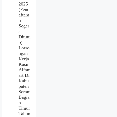
2025
(Pend
aftara
n
Seger
a
Ditutu
p)
Lowo
ngan
Kerja
Kasir
Alfam
art Di
Kabu
paten
Seram
Bagia
n
Timur
Tahun