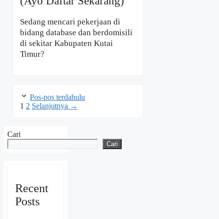
(Ayo Daftar Sekarang)
Sedang mencari pekerjaan di
bidang database dan berdomisili
di sekitar Kabupaten Kutai
Timur?
Pos-pos terdahulu
Halaman
Halaman
1
2
Selanjutnya
→
Cari
Cari
Recent
Posts