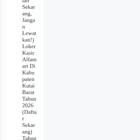
lah
Sekar
ang,
Janga
n
Lewat
kan!)
Loker
Kasir
Alfam
art Di
Kabu
paten
Kutai
Barat
Tahun
2026
(Dafta
r
Sekar
ang)
Tahun