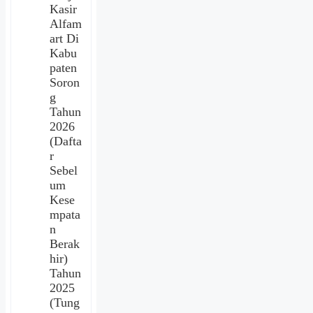
Kasir
Alfam
art Di
Kabu
paten
Soron
g
Tahun
2026
(Dafta
r
Sebel
um
Kese
mpata
n
Berak
hir)
Tahun
2025
(Tung