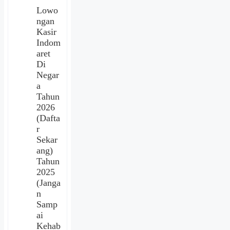
Lowo
ngan
Kasir
Indom
aret
Di
Negar
a
Tahun
2026
(Dafta
r
Sekar
ang)
Tahun
2025
(Janga
n
Samp
ai
Kehab