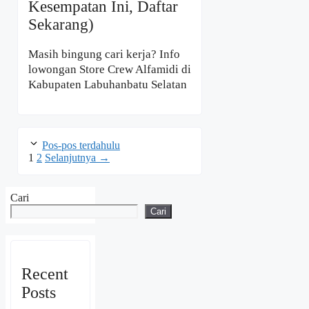
Kesempatan Ini, Daftar
Sekarang)
Masih bingung cari kerja? Info
lowongan Store Crew Alfamidi di
Kabupaten Labuhanbatu Selatan
Pos-pos terdahulu
Halaman
Halaman
1
2
Selanjutnya
→
Cari
Cari
Recent
Posts