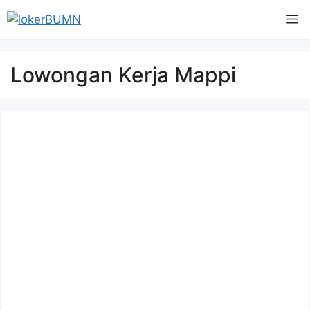
Langsung
M
ke
isi
Lowongan Kerja Mappi