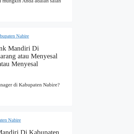
u mungkin Anda adalah salah
nk Mandiri Di
arang atau Menyesal
atau Menyesal
anager di Kabupaten Nabire?
andiri Di Kabupaten