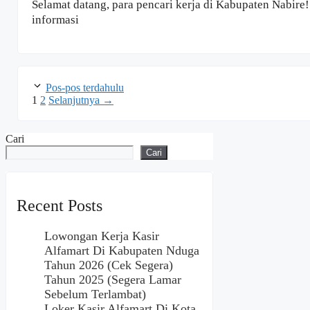
Selamat datang, para pencari kerja di Kabupaten Nabire
informasi
Pos-pos terdahulu
Halaman
Halaman
1
2
Selanjutnya
→
Cari
Cari
Recent Posts
Lowongan Kerja Kasir
Alfamart Di Kabupaten Nduga
Tahun 2026 (Cek Segera)
Tahun 2025 (Segera Lamar
Sebelum Terlambat)
Loker Kasir Alfamart Di Kota