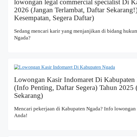
lowongan legal commercial specialist Di
2026 (Jangan Terlambat, Daftar Sekarang
Kesempatan, Segera Daftar)
Sedang mencari karir yang menjanjikan di bidang hukum
Ngada?
Lowongan Kasir Indomaret Di Kabupaten
(Info Penting, Daftar Segera) Tahun 2025
Sekarang)
Mencari pekerjaan di Kabupaten Ngada? Info lowongan k
Anda!