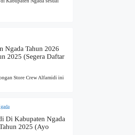
t di Kabupaten Ngada sesuai
ten Ngada Tahun 2026
un 2025 (Segera Daftar
ongan Store Crew Alfamidi ini
idi Di Kabupaten Ngada
 Tahun 2025 (Ayo