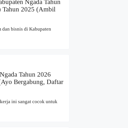
 Kabupaten Ngada Tahun
!) Tahun 2025 (Ambil
 dan bisnis di Kabupaten
 Ngada Tahun 2026
 (Ayo Bergabung, Daftar
erja ini sangat cocok untuk