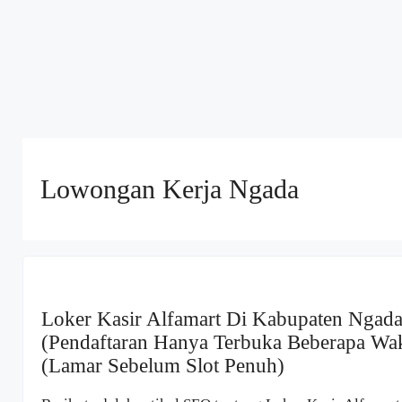
Lowongan Kerja Ngada
Loker Kasir Alfamart Di Kabupaten Ngad
(Pendaftaran Hanya Terbuka Beberapa Wa
(Lamar Sebelum Slot Penuh)