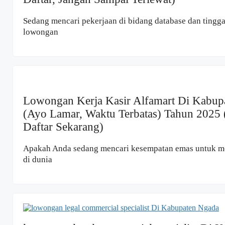
Sedang mencari pekerjaan di bidang database dan tingg
lowongan
Lowongan Kerja Kasir Alfamart Di Kabup
(Ayo Lamar, Waktu Terbatas) Tahun 2025 
Daftar Sekarang)
Apakah Anda sedang mencari kesempatan emas untuk me
di dunia