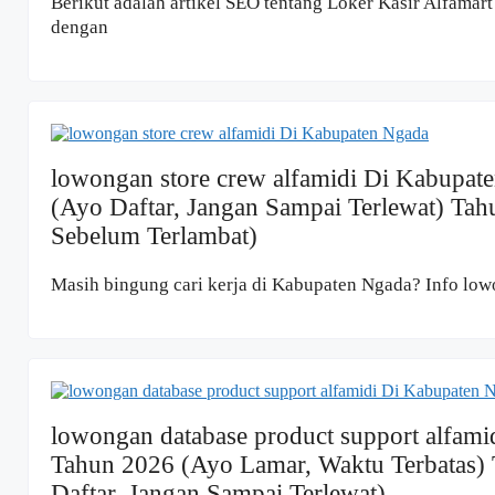
Berikut adalah artikel SEO tentang Loker Kasir Alfamar
dengan
lowongan store crew alfamidi Di Kabupa
(Ayo Daftar, Jangan Sampai Terlewat) Tah
Sebelum Terlambat)
Masih bingung cari kerja di Kabupaten Ngada? Info low
lowongan database product support alfam
Tahun 2026 (Ayo Lamar, Waktu Terbatas)
Daftar, Jangan Sampai Terlewat)