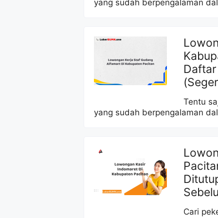
yang sudah berpengalaman dal
Lowong
Kabup
Daftar
(Sege
Tentu sa
yang sudah berpengalaman dal
Lowon
Pacita
Ditutu
Sebelu
Cari pek