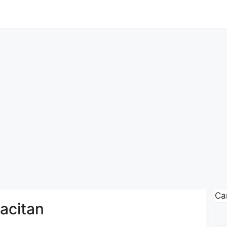
Car
acitan