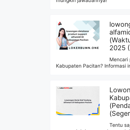
mungkin jawabannya!
lowon
alfami
(Waktu
2025 
Mencari 
Kabupaten Pacitan? Informasi i
Lowong
Kabup
(Penda
(Seger
Tentu sa