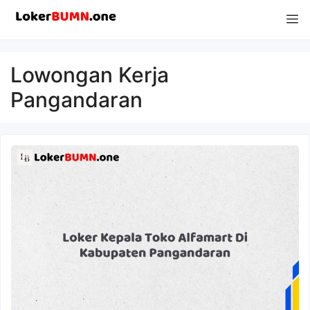
Langsung
M
ke
isi
Lowongan Kerja
Pangandaran