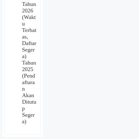
Tahun
2026
(Wakt
u
Terbat
as,
Daftar
Seger
a)
Tahun
2025
(Pend
aftara
n
Akan
Ditutu
p
Seger
a)