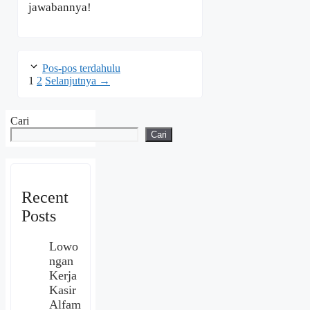
jawabannya!
Pos-pos terdahulu
Halaman
Halaman
1
2
Selanjutnya
→
Cari
Cari
Recent
Posts
Lowo
ngan
Kerja
Kasir
Alfam