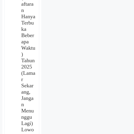
aftara
n
Hanya
Terbu
ka
Beber
apa
Waktu
)
Tahun
2025
(Lama
r
Sekar
ang,
Janga
n
Menu
nggu
Lagi)
Lowo