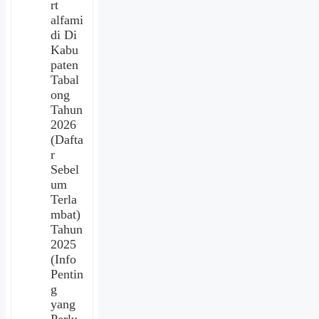
rt
alfami
di Di
Kabu
paten
Tabal
ong
Tahun
2026
(Dafta
r
Sebel
um
Terla
mbat)
Tahun
2025
(Info
Pentin
g
yang
Perlu