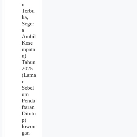
n
Terbu
ka,
Seger
a
Ambil
Kese
mpata
n)
Tahun
2025
(Lama
r
Sebel
um
Penda
ftaran
Ditutu
p)
lowon
gan