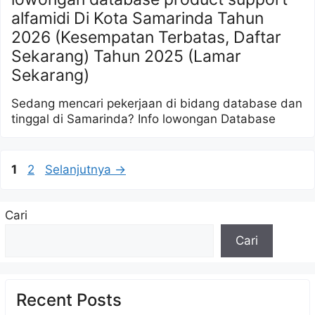
alfamidi Di Kota Samarinda Tahun
2026 (Kesempatan Terbatas, Daftar
Sekarang) Tahun 2025 (Lamar
Sekarang)
Sedang mencari pekerjaan di bidang database dan
tinggal di Samarinda? Info lowongan Database
Halaman
Halaman
1
2
Selanjutnya
→
Cari
Cari
Recent Posts