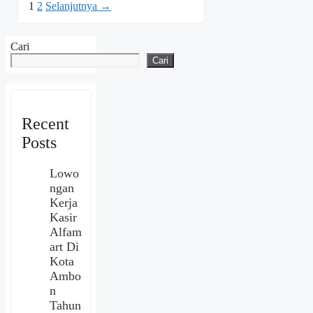
Halaman
Halaman
1
2
Selanjutnya
→
Cari
Cari
Recent
Posts
Lowo
ngan
Kerja
Kasir
Alfam
art Di
Kota
Ambo
n
Tahun