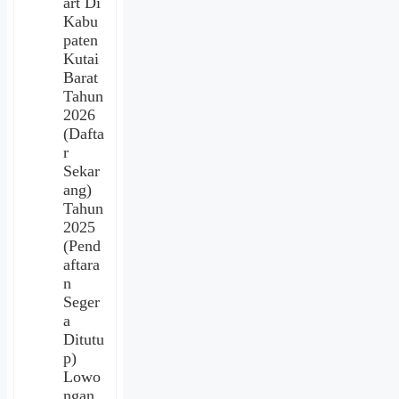
art Di
Kabu
paten
Kutai
Barat
Tahun
2026
(Dafta
r
Sekar
ang)
Tahun
2025
(Pend
aftara
n
Seger
a
Ditutu
p)
Lowo
ngan