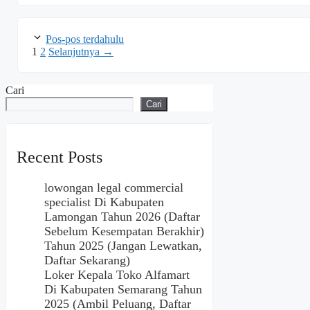
Pos-pos terdahulu
Halaman
Halaman
1
2
Selanjutnya
→
Cari
Cari
Recent Posts
lowongan legal commercial
specialist Di Kabupaten
Lamongan Tahun 2026 (Daftar
Sebelum Kesempatan Berakhir)
Tahun 2025 (Jangan Lewatkan,
Daftar Sekarang)
Loker Kepala Toko Alfamart
Di Kabupaten Semarang Tahun
2025 (Ambil Peluang, Daftar