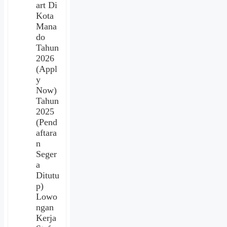
art Di
Kota
Mana
do
Tahun
2026
(Appl
y
Now)
Tahun
2025
(Pend
aftara
n
Seger
a
Ditutu
p)
Lowo
ngan
Kerja