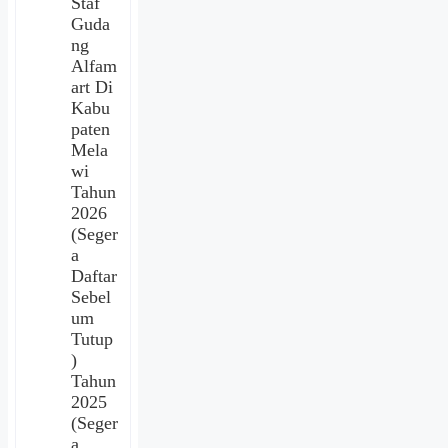
Staf
Guda
ng
Alfam
art Di
Kabu
paten
Mela
wi
Tahun
2026
(Seger
a
Daftar
Sebel
um
Tutup
)
Tahun
2025
(Seger
a