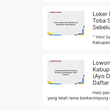
Loker 
Toba S
Sebel
“`html S
Kabupate
Lowong
Kabup
(Ayo D
Daftar
Halo par
yang telah lama berkecimpung