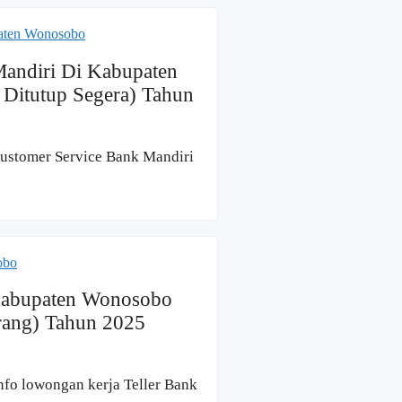
andiri Di Kabupaten
Ditutup Segera) Tahun
ustomer Service Bank Mandiri
 Kabupaten Wonosobo
rang) Tahun 2025
nfo lowongan kerja Teller Bank