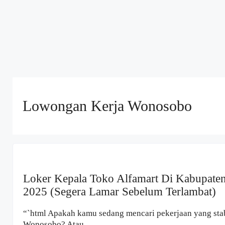
Lowongan Kerja Wonosobo
Loker Kepala Toko Alfamart Di Kabupat
2025 (Segera Lamar Sebelum Terlambat)
“`html Apakah kamu sedang mencari pekerjaan yang stab
Wonosobo? Atau,