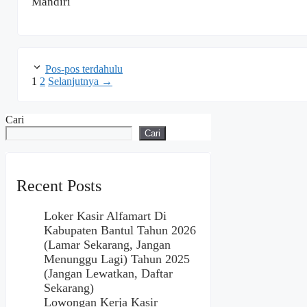
Mandiri
Pos-pos terdahulu
Halaman
Halaman
1
2
Selanjutnya
→
Cari
Cari
Recent Posts
Loker Kasir Alfamart Di
Kabupaten Bantul Tahun 2026
(Lamar Sekarang, Jangan
Menunggu Lagi) Tahun 2025
(Jangan Lewatkan, Daftar
Sekarang)
Lowongan Kerja Kasir