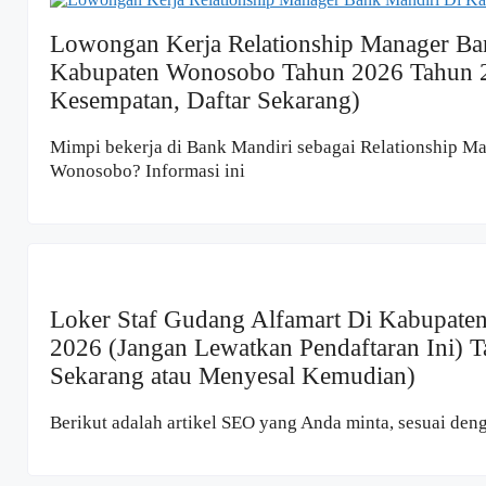
Lowongan Kerja Relationship Manager Ba
Kabupaten Wonosobo Tahun 2026 Tahun 
Kesempatan, Daftar Sekarang)
Mimpi bekerja di Bank Mandiri sebagai Relationship M
Wonosobo? Informasi ini
Loker Staf Gudang Alfamart Di Kabupat
2026 (Jangan Lewatkan Pendaftaran Ini) 
Sekarang atau Menyesal Kemudian)
Berikut adalah artikel SEO yang Anda minta, sesuai den