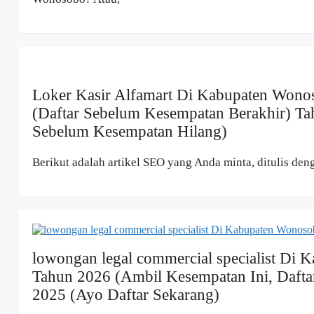
Loker Kasir Alfamart Di Kabupaten Won
(Daftar Sebelum Kesempatan Berakhir) Ta
Sebelum Kesempatan Hilang)
Berikut adalah artikel SEO yang Anda minta, ditulis deng
lowongan legal commercial specialist Di
Tahun 2026 (Ambil Kesempatan Ini, Dafta
2025 (Ayo Daftar Sekarang)