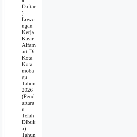
a
Daftar
)
Lowo
ngan
Kerja
Kasir
Alfam
art Di
Kota
Kota
moba
gu
Tahun
2026
(Pend
aftara
n
Telah
Dibuk
a)
Tahun