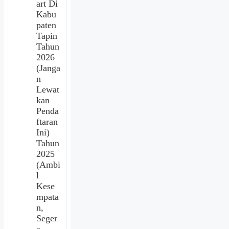
art Di
Kabu
paten
Tapin
Tahun
2026
(Janga
n
Lewat
kan
Penda
ftaran
Ini)
Tahun
2025
(Ambi
l
Kese
mpata
n,
Seger