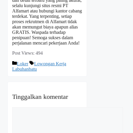
dan detail terbaru yang paling akurat,
selalu kunjungi situs resmi PT
Alfamart atau hubungi kantor cabang
terdekat. Yang terpenting, setiap
proses rekrutmen di Alfamart tidak
akan memungut biaya apapun alias
GRATIS. Waspada terhadap
penipuan! Semoga sukses dalam
perjalanan mencari pekerjaan Anda!
Post Views:
494
Kategori
Tag
Loker
Lowongan Kerja
Labuhanbatu
Tinggalkan komentar
Komentar