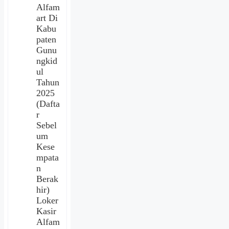
Alfam
art Di
Kabu
paten
Gunu
ngkid
ul
Tahun
2025
(Dafta
r
Sebel
um
Kese
mpata
n
Berak
hir)
Loker
Kasir
Alfam