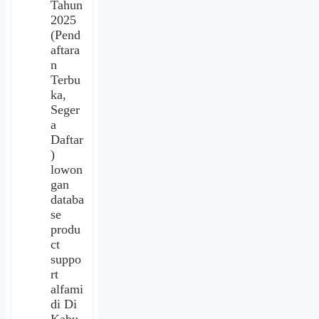
Tahun
2025
(Pend
aftara
n
Terbu
ka,
Seger
a
Daftar
)
lowon
gan
databa
se
produ
ct
suppo
rt
alfami
di Di