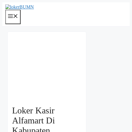
Langsung
ke
isi
Menu
Loker Kasir
Alfamart Di
Kabupaten