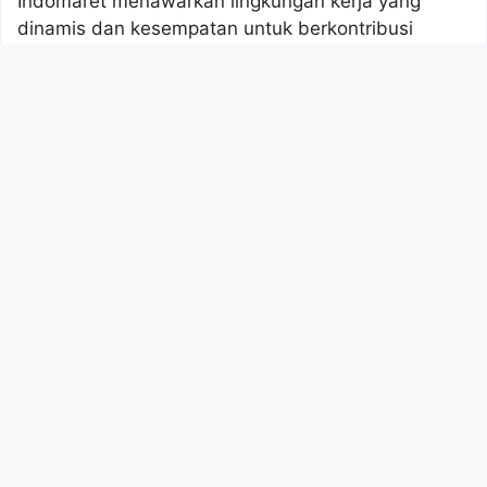
Indomaret menawarkan lingkungan kerja yang
dinamis dan kesempatan untuk berkontribusi
dalam pertumbuhan perusahaan.
Info
Lowongan Kasir Indomaret Di Kabupaten
Polewali Mandar Tahun 2026 (Apply Now)
, Cek
Sekarang!
Saat ini, Indomaret sedang membuka lowongan
untuk posisi Kasir di beberapa cabang di
Kabupaten Kotawaringin Timur, Kalimantan
Tengah. Ini kesempatan bagus untuk Anda yang
tinggal di daerah tersebut dan ingin bergabung
dengan tim Indomaret.
Detail Lowongan Kerja
Nama Perusahaan :
Indomaret