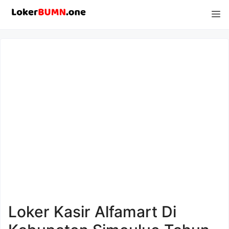
Langsung
M
ke
isi
Loker Kasir Alfamart Di