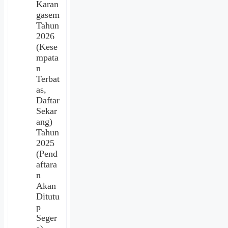
Karan
gasem
Tahun
2026
(Kese
mpata
n
Terbat
as,
Daftar
Sekar
ang)
Tahun
2025
(Pend
aftara
n
Akan
Ditutu
p
Seger