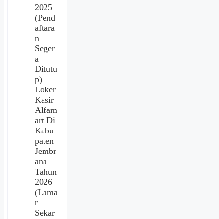
2025
(Pend
aftara
n
Seger
a
Ditutu
p)
Loker
Kasir
Alfam
art Di
Kabu
paten
Jembr
ana
Tahun
2026
(Lama
r
Sekar