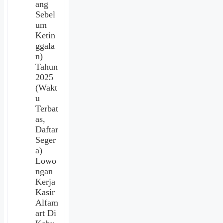
ang
Sebel
um
Ketin
ggala
n)
Tahun
2025
(Wakt
u
Terbat
as,
Daftar
Seger
a)
Lowo
ngan
Kerja
Kasir
Alfam
art Di