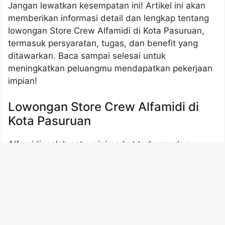
Jangan lewatkan kesempatan ini! Artikel ini akan
memberikan informasi detail dan lengkap tentang
lowongan Store Crew Alfamidi di Kota Pasuruan,
termasuk persyaratan, tugas, dan benefit yang
ditawarkan. Baca sampai selesai untuk
meningkatkan peluangmu mendapatkan pekerjaan
impian!
Lowongan Store Crew Alfamidi di
Kota Pasuruan
Alfamidi, salah satu minimarket terbesar dan
terpercaya di Indonesia, terus berkembang dan
membuka peluang kerja bagi putra-putri terbaik
bangsa. Dengan jaringan yang luas dan reputasi
yang baik, Alfamidi menawarkan lingkungan kerja
yang profesional dan kesempatan untuk
berkembang.