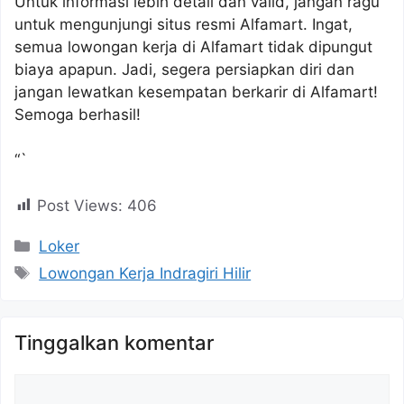
Untuk informasi lebih detail dan valid, jangan ragu
untuk mengunjungi situs resmi Alfamart. Ingat,
semua lowongan kerja di Alfamart tidak dipungut
biaya apapun. Jadi, segera persiapkan diri dan
jangan lewatkan kesempatan berkarir di Alfamart!
Semoga berhasil!
“`
Post Views:
406
Kategori
Loker
Tag
Lowongan Kerja Indragiri Hilir
Tinggalkan komentar
Komentar