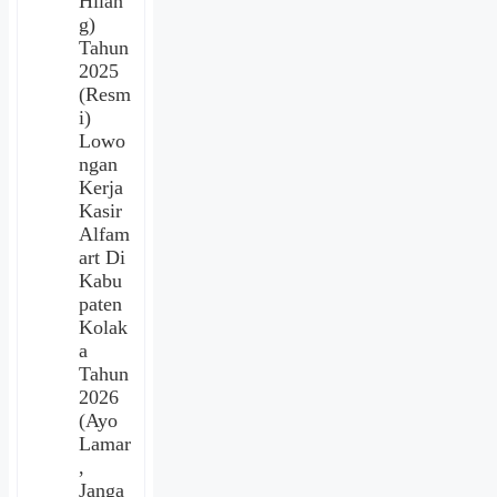
Hilan
g)
Tahun
2025
(Resm
i)
Lowo
ngan
Kerja
Kasir
Alfam
art Di
Kabu
paten
Kolak
a
Tahun
2026
(Ayo
Lamar
,
Janga