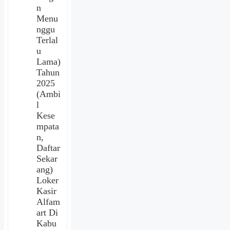
n
Menu
nggu
Terlal
u
Lama)
Tahun
2025
(Ambi
l
Kese
mpata
n,
Daftar
Sekar
ang)
Loker
Kasir
Alfam
art Di
Kabu