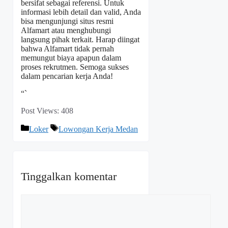
bersifat sebagai referensi. Untuk
informasi lebih detail dan valid, Anda
bisa mengunjungi situs resmi
Alfamart atau menghubungi
langsung pihak terkait. Harap diingat
bahwa Alfamart tidak pernah
memungut biaya apapun dalam
proses rekrutmen. Semoga sukses
dalam pencarian kerja Anda!
“`
Post Views:
408
Kategori
Tag
Loker
Lowongan Kerja Medan
Tinggalkan komentar
Komentar