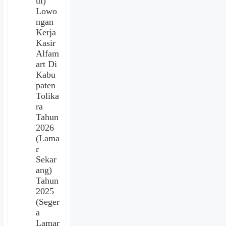
ui)
Lowo
ngan
Kerja
Kasir
Alfam
art Di
Kabu
paten
Tolika
ra
Tahun
2026
(Lama
r
Sekar
ang)
Tahun
2025
(Seger
a
Lamar