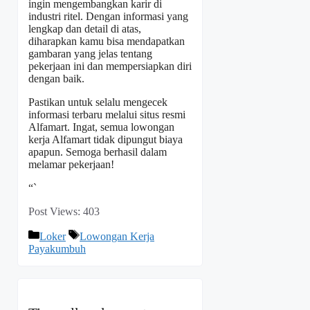
ingin mengembangkan karir di
industri ritel. Dengan informasi yang
lengkap dan detail di atas,
diharapkan kamu bisa mendapatkan
gambaran yang jelas tentang
pekerjaan ini dan mempersiapkan diri
dengan baik.
Pastikan untuk selalu mengecek
informasi terbaru melalui situs resmi
Alfamart. Ingat, semua lowongan
kerja Alfamart tidak dipungut biaya
apapun. Semoga berhasil dalam
melamar pekerjaan!
“`
Post Views:
403
Kategori
Tag
Loker
Lowongan Kerja
Payakumbuh