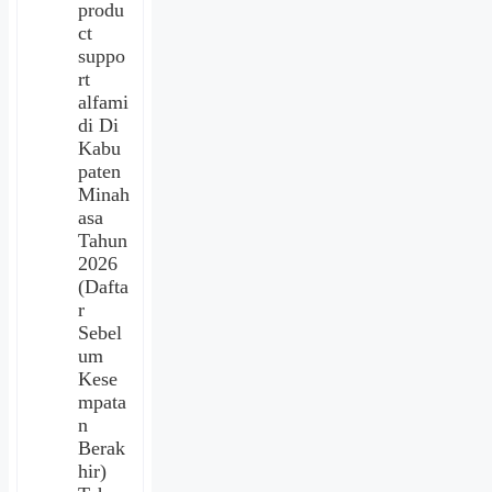
produ
ct
suppo
rt
alfami
di Di
Kabu
paten
Minah
asa
Tahun
2026
(Dafta
r
Sebel
um
Kese
mpata
n
Berak
hir)