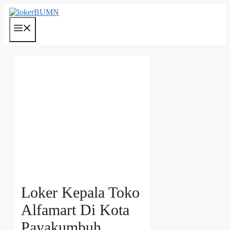
Langsung
ke
isi
Menu
Loker Kepala Toko
Alfamart Di Kota
Payakumbuh