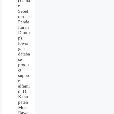
(Lama
r
Sebel
um
Penda
ftaran
Ditutu
p)
lowon
gan
databa
se
produ
ct
suppo
rt
alfami
di Di
Kabu
paten
Musi
Rawa