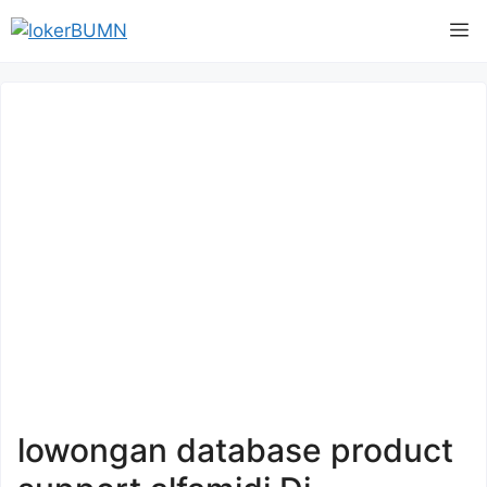
Langsung
M
ke
isi
lowongan database product