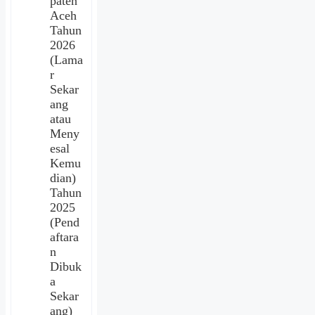
paten
Aceh
Tahun
2026
(Lama
r
Sekar
ang
atau
Meny
esal
Kemu
dian)
Tahun
2025
(Pend
aftara
n
Dibuk
a
Sekar
ang)