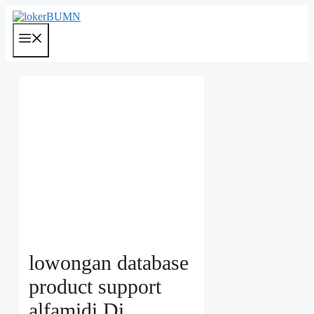
Langsung
ke
isi
Menu
lowongan database
product support
alfamidi Di