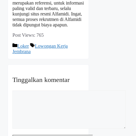
merupakan referensi, untuk informasi
paling valid dan terbaru, selalu
kunjungi situs resmi Alfamidi. Ingat,
semua proses rekrutmen di Alfamidi
tidak dipungut biaya apapun.
Post Views:
765
Kategori
Tag
Loker
Lowongan Kerja
Jembrana
Tinggalkan komentar
Komentar