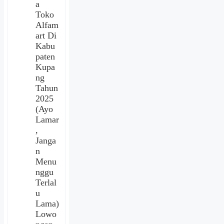
a
Toko
Alfam
art Di
Kabu
paten
Kupa
ng
Tahun
2025
(Ayo
Lamar
,
Janga
n
Menu
nggu
Terlal
u
Lama)
Lowo