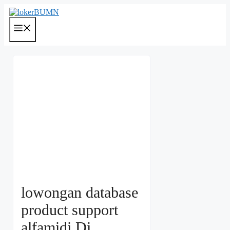
Langsung
ke
isi
Menu
lowongan database
product support
alfamidi Di