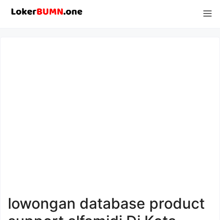
Langsung
M
ke
isi
lowongan database product