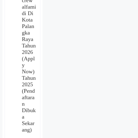
crew
alfami
di Di
Kota
Palan
gka
Raya
Tahun
2026
(Appl
y
Now)
Tahun
2025
(Pend
aftara
n
Dibuk
a
Sekar
ang)