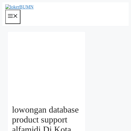
Langsung
ke
isi
Menu
lowongan database
product support
alfamidi Di Kota