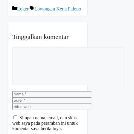
Kategori
Tag
Loker
Lowongan Kerja Palopo
Tinggalkan komentar
Komentar
Nama
Surel
Situs
web
Simpan nama, email, dan situs
web saya pada peramban ini untuk
komentar saya berikutnya.