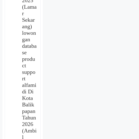
2025
(Lama
r
Sekar
ang)
lowon
gan
databa
se
produ
ct
suppo
rt
alfami
di Di
Kota
Balik
papan
Tahun
2026
(Ambi
l