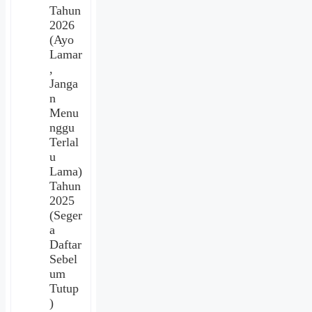
Tahun
2026
(Ayo
Lamar
,
Janga
n
Menu
nggu
Terlal
u
Lama)
Tahun
2025
(Seger
a
Daftar
Sebel
um
Tutup
)