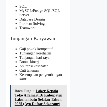
SQL
MySQL/PostgreSQL/SQL
Server
Database Design
Problem Solving
Teamwork
Tunjangan Karyawan
Gaji pokok kompetitif
Tunjangan kesehatan
Tunjangan hari raya
Bonus kinerja
Asuransi kesehatan
Cuti tahunan
Kesempatan pengembangan
karir
Baca Juga :
Loker Kepala
Toko Alfamart Di Kabupaten
Labuhanbatu Selatan Tahun
2025 (Ayo Daftar Sekarang)