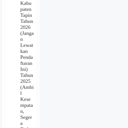
Kabu
paten
Tapin
Tahun
2026
(Janga
n
Lewat
kan
Penda
ftaran
Ini)
Tahun
2025
(Ambi
l
Kese
mpata
n,
Seger
a