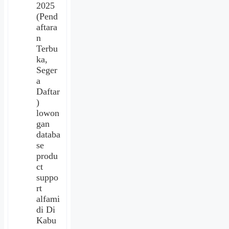
2025
(Pend
aftara
n
Terbu
ka,
Seger
a
Daftar
)
lowon
gan
databa
se
produ
ct
suppo
rt
alfami
di Di
Kabu