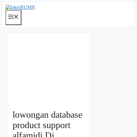
Langsung
ke
isi
Menu
lowongan database
product support
alfamidi Di