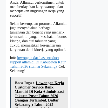
Anda. Alfamidi berkomitmen untuk
memberdayakan karyawannya dan
menciptakan lingkungan kerja yang
suportif.
Selain kesempatan promosi, Alfamidi
juga menyediakan berbagai
tunjangan dan benefit yang menarik,
termasuk tunjangan kesehatan, bonus
kinerja, dan cuti tahunan yang
cukup, memastikan kesejahteraan
karyawan demi kinerja yang optimal.
Info
lowongan database product
support alfamidi Di Kabupaten Kaur
Tahun 2026 (Lamar Sekarang)
, Cek
Sekarang!
Baca Juga :
Lowongan Kerja
Customer Service Bank
Mandiri Di Kota Administrasi
Jakarta Pusat Tahun 2026
(Jangan Terlambat, Daftar
Sekarang!) Tahun 2025