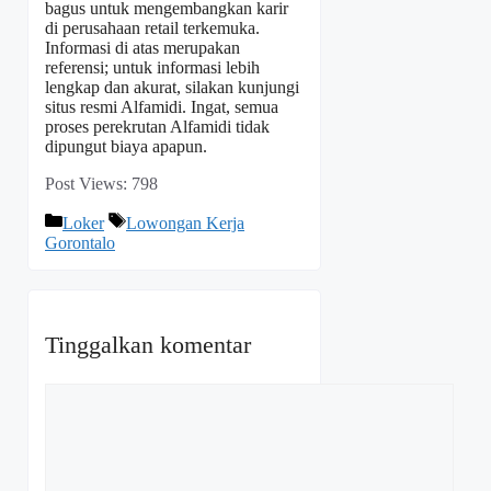
bagus untuk mengembangkan karir
di perusahaan retail terkemuka.
Informasi di atas merupakan
referensi; untuk informasi lebih
lengkap dan akurat, silakan kunjungi
situs resmi Alfamidi. Ingat, semua
proses perekrutan Alfamidi tidak
dipungut biaya apapun.
Post Views:
798
Kategori
Tag
Loker
Lowongan Kerja
Gorontalo
Tinggalkan komentar
Komentar