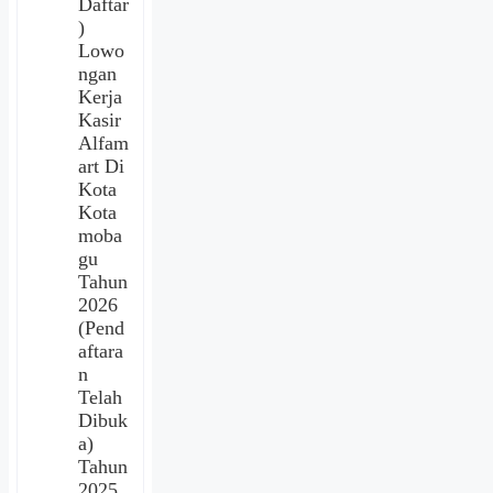
Daftar
)
Lowo
ngan
Kerja
Kasir
Alfam
art Di
Kota
Kota
moba
gu
Tahun
2026
(Pend
aftara
n
Telah
Dibuk
a)
Tahun
2025