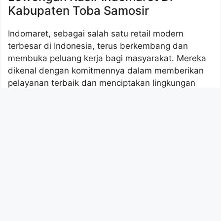
Kabupaten Toba Samosir
Indomaret, sebagai salah satu retail modern
terbesar di Indonesia, terus berkembang dan
membuka peluang kerja bagi masyarakat. Mereka
dikenal dengan komitmennya dalam memberikan
pelayanan terbaik dan menciptakan lingkungan
kerja yang positif.
Saat ini, Indomaret sedang membuka lowongan
pekerjaan untuk posisi Kasir di Kabupaten Toba
Samosir, Sumatera Utara. Ini adalah kesempatan
bagus untuk kamu yang ingin berkarier di dunia
retail dan tinggal di sekitar daerah tersebut.
Detail Lowongan Kerja
Nama Perusahaan :
Indomaret