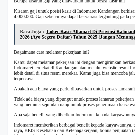
Berapa kisaran gaji yang ditawarkan untuk posisi kasir ini?
Kisaran gaji untuk posisi kasir di Indomaret Kandangan berkis
4.000.000. Gaji sebenarnya dapat bervariasi tergantung pada p
Baca Juga :
Loker Kasir Alfamart Di Provinsi Kalim
2026 (Ayo Segera Daftar) Tahun 2025 (Jangan Menungg
Bagaimana cara melamar pekerjaan ini?
Kamu dapat melamar pekerjaan ini dengan mengirimkan berkas
Indomaret terdekat di Kandangan atau melalui website resmi Ind
lebih detail di situs resmi mereka). Kamu juga bisa mencoba jal
terpercaya.
Apakah ada biaya yang perlu dibayarkan untuk proses lamaran
Tidak ada biaya yang dipungut untuk proses lamaran pekerjaan
yang meminta sejumlah uang untuk proses penerimaan karyawa
Apa saja benefit yang diberikan Indomaret kepada karyawanny
Indomaret memberikan berbagai benefit kepada karyawannya, te
raya, BPJS Kesehatan dan Ketenagakerjaan, bonus penjualan (se