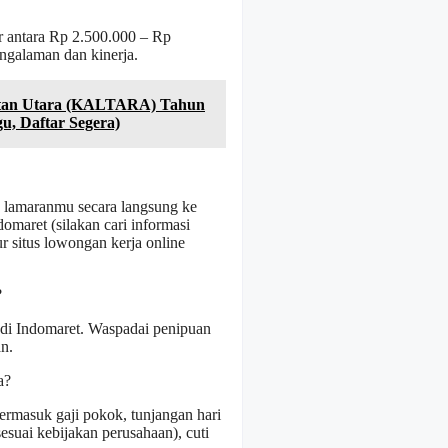
ar antara Rp 2.500.000 – Rp
engalaman dan kinerja.
antan Utara (KALTARA) Tahun
u, Daftar Segera)
 lamaranmu secara langsung ke
omaret (silakan cari informasi
ur situs lowongan kerja online
?
 di Indomaret. Waspadai penipuan
n.
a?
rmasuk gaji pokok, tunjangan hari
suai kebijakan perusahaan), cuti