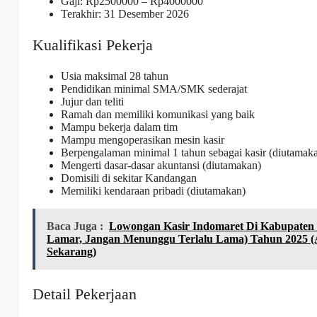
Gaji: Rp
2500000
– Rp
4000000
Terakhir: 31 Desember 2026
Kualifikasi Pekerja
Usia maksimal 28 tahun
Pendidikan minimal SMA/SMK sederajat
Jujur dan teliti
Ramah dan memiliki komunikasi yang baik
Mampu bekerja dalam tim
Mampu mengoperasikan mesin kasir
Berpengalaman minimal 1 tahun sebagai kasir (diutamak
Mengerti dasar-dasar akuntansi (diutamakan)
Domisili di sekitar Kandangan
Memiliki kendaraan pribadi (diutamakan)
Baca Juga :
Lowongan Kasir Indomaret Di Kabupaten
Lamar, Jangan Menunggu Terlalu Lama) Tahun 2025 (A
Sekarang)
Detail Pekerjaan