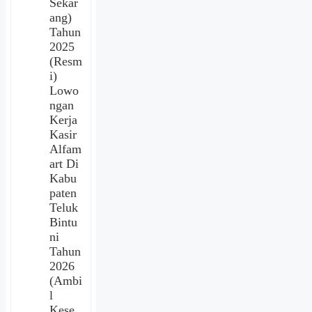
Sekar
ang)
Tahun
2025
(Resm
i)
Lowo
ngan
Kerja
Kasir
Alfam
art Di
Kabu
paten
Teluk
Bintu
ni
Tahun
2026
(Ambi
l
Kese