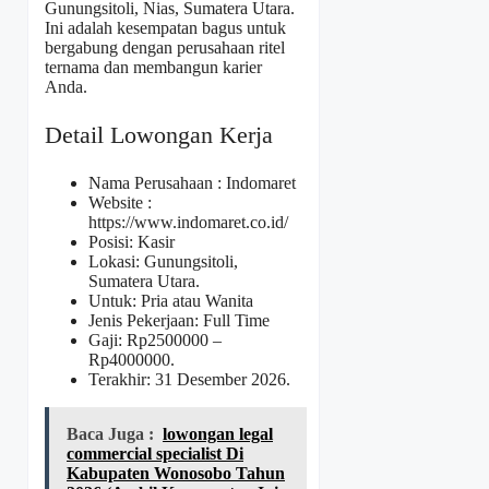
Gunungsitoli, Nias, Sumatera Utara.
Ini adalah kesempatan bagus untuk
bergabung dengan perusahaan ritel
ternama dan membangun karier
Anda.
Detail Lowongan Kerja
Nama Perusahaan :
Indomaret
Website :
https://www.indomaret.co.id/
Posisi: Kasir
Lokasi: Gunungsitoli,
Sumatera Utara.
Untuk: Pria atau Wanita
Jenis Pekerjaan: Full Time
Gaji: Rp
2500000
–
Rp
4000000
.
Terakhir: 31 Desember 2026.
Baca Juga :
lowongan legal
commercial specialist Di
Kabupaten Wonosobo Tahun