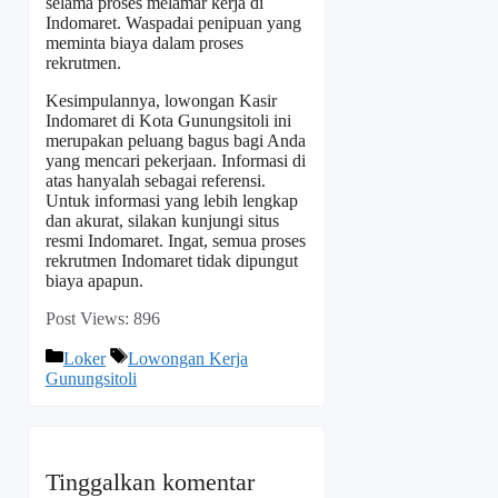
selama proses melamar kerja di
Indomaret. Waspadai penipuan yang
meminta biaya dalam proses
rekrutmen.
Kesimpulannya, lowongan Kasir
Indomaret di Kota Gunungsitoli ini
merupakan peluang bagus bagi Anda
yang mencari pekerjaan. Informasi di
atas hanyalah sebagai referensi.
Untuk informasi yang lebih lengkap
dan akurat, silakan kunjungi situs
resmi Indomaret. Ingat, semua proses
rekrutmen Indomaret tidak dipungut
biaya apapun.
Post Views:
896
Kategori
Tag
Loker
Lowongan Kerja
Gunungsitoli
Tinggalkan komentar