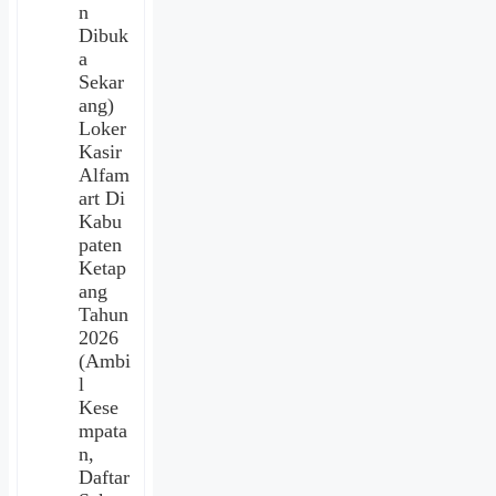
n
Dibuk
a
Sekar
ang)
Loker
Kasir
Alfam
art Di
Kabu
paten
Ketap
ang
Tahun
2026
(Ambi
l
Kese
mpata
n,
Daftar