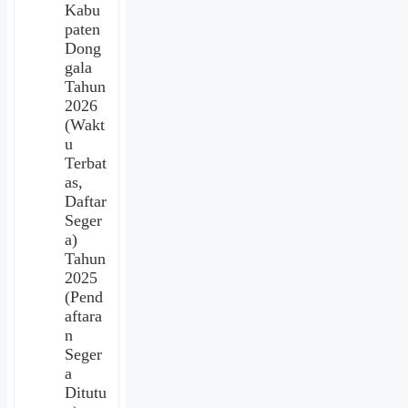
Kabu
paten
Dong
gala
Tahun
2026
(Wakt
u
Terbat
as,
Daftar
Seger
a)
Tahun
2025
(Pend
aftara
n
Seger
a
Ditutu