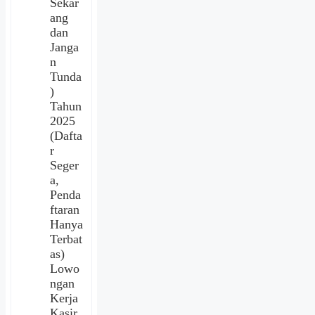
Sekar
ang
dan
Janga
n
Tunda
)
Tahun
2025
(Dafta
r
Seger
a,
Penda
ftaran
Hanya
Terbat
as)
Lowo
ngan
Kerja
Kasir