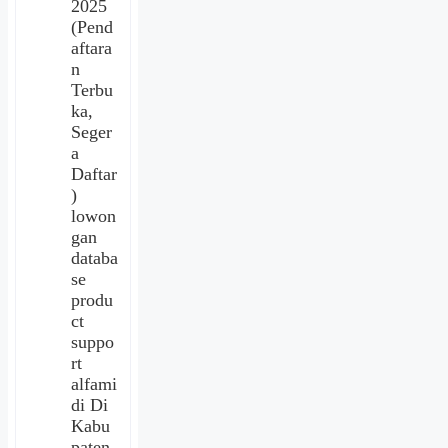
2025
(Pend
aftara
n
Terbu
ka,
Seger
a
Daftar
)
lowon
gan
databa
se
produ
ct
suppo
rt
alfami
di Di
Kabu
paten