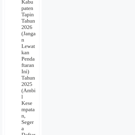
Kabu
paten
Tapin
Tahun
2026
(Janga
n
Lewat
kan
Penda
ftaran
Ini)
Tahun
2025
(Ambi
l
Kese
mpata
n,
Seger
a
Daftar