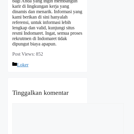
bagi Anda yang ingin membangun
karir di lingkungan kerja yang
dinamis dan menarik. Informasi yang
kami berikan di sini hanyalah
referensi, untuk informasi lebih
lengkap dan valid, kunjungi situs
resmi Indomaret. Ingat, semua proses
rekrutmen di Indomaret tidak
dipungut biaya apapun.
Post Views:
852
Kategori
Loker
Tinggalkan komentar
Komentar