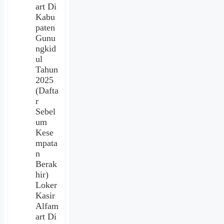
art Di
Kabu
paten
Gunu
ngkid
ul
Tahun
2025
(Dafta
r
Sebel
um
Kese
mpata
n
Berak
hir)
Loker
Kasir
Alfam
art Di