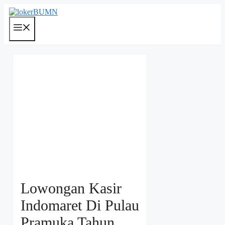
Langsung
ke
isi
Menu
Lowongan Kasir
Indomaret Di Pulau
Pramuka Tahun