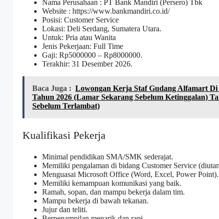
Nama Perusahaan :
PT Bank Mandiri (Persero) Tbk
Website :
https://www.bankmandiri.co.id/
Posisi: Customer Service
Lokasi: Deli Serdang, Sumatera Utara.
Untuk: Pria atau Wanita
Jenis Pekerjaan: Full Time
Gaji: Rp
5000000
– Rp
8000000
.
Terakhir: 31 Desember 2026.
Baca Juga :
Lowongan Kerja Staf Gudang Alfamart Di
Tahun 2026 (Lamar Sekarang Sebelum Ketinggalan) Ta
Sebelum Terlambat)
Kualifikasi Pekerja
Minimal pendidikan SMA/SMK sederajat.
Memiliki pengalaman di bidang Customer Service (diuta
Menguasai Microsoft Office (Word, Excel, Power Point).
Memiliki kemampuan komunikasi yang baik.
Ramah, sopan, dan mampu bekerja dalam tim.
Mampu bekerja di bawah tekanan.
Jujur dan teliti.
Berpenampilan menarik dan rapi.