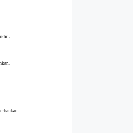
diri.
nkan.
perbankan.
.