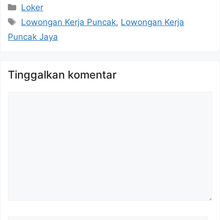
Kategori
Loker
Tag
Lowongan Kerja Puncak
,
Lowongan Kerja
Puncak Jaya
Tinggalkan komentar
Komentar