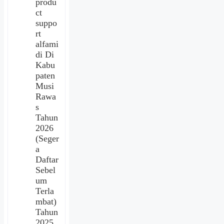
produ
ct
suppo
rt
alfami
di Di
Kabu
paten
Musi
Rawa
s
Tahun
2026
(Seger
a
Daftar
Sebel
um
Terla
mbat)
Tahun
2025