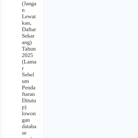
(Janga
n
Lewat
kan,
Daftar
Sekar
ang)
Tahun
2025
(Lama
r
Sebel
um
Penda
ftaran
Ditutu
p)
lowon
gan
databa
se