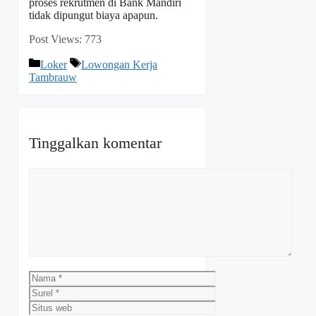
proses rekrutmen di Bank Mandiri
tidak dipungut biaya apapun.
Post Views:
773
Kategori
Tag
Loker
Lowongan Kerja
Tambrauw
Tinggalkan komentar
Komentar
Nama
Surel
Situs