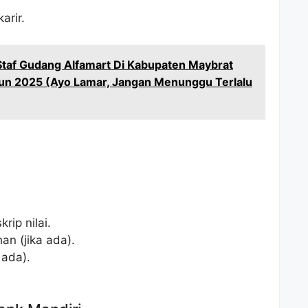
arir.
taf Gudang Alfamart Di Kabupaten Maybrat
un 2025 (Ayo Lamar, Jangan Menunggu Terlalu
rip nilai.
han (jika ada).
 ada).