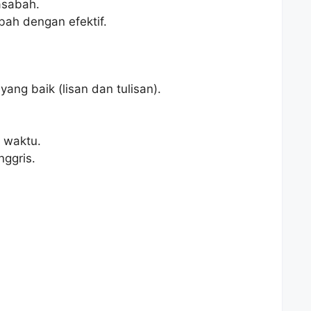
asabah.
ah dengan efektif.
ang baik (lisan dan tulisan).
 waktu.
ggris.