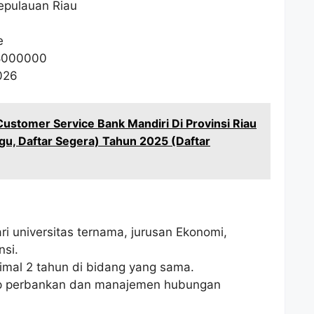
epulauan Riau
e
8000000
026
ustomer Service Bank Mandiri Di Provinsi Riau
, Daftar Segera) Tahun 2025 (Daftar
ri universitas ternama, jurusan Ekonomi,
si.
imal 2 tahun di bidang yang sama.
sip perbankan dan manajemen hubungan