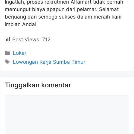
Ingatlah, proses rekrutmen Alfamart tidak pernah
memungut biaya apapun dari pelamar. Selamat
berjuang dan semoga sukses dalam meraih karir
impian Anda!
Post Views:
712
Kategori
Loker
Tag
Lowongan Kerja Sumba Timur
Tinggalkan komentar
Komentar