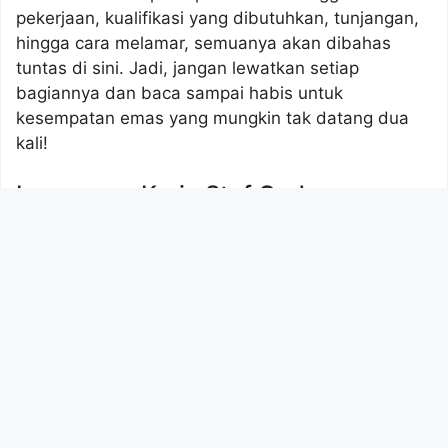
pekerjaan, kualifikasi yang dibutuhkan, tunjangan,
hingga cara melamar, semuanya akan dibahas
tuntas di sini. Jadi, jangan lewatkan setiap
bagiannya dan baca sampai habis untuk
kesempatan emas yang mungkin tak datang dua
kali!
Lowongan Kerja Staf Gudang
Alfamart Di Kabupaten Sambas
PT Sumber Alfaria Trijaya Tbk, atau yang lebih
dikenal dengan Alfamart, adalah salah satu
jaringan minimarket terkemuka di Indonesia yang
telah melayani jutaan konsumen setiap harinya.
Dengan ribuan gerai yang tersebar di seluruh
nusantara, Alfamart bukan hanya sekadar toko,
tetapi juga ekosistem bisnis yang terus
berkembang dan memberikan dampak positif bagi