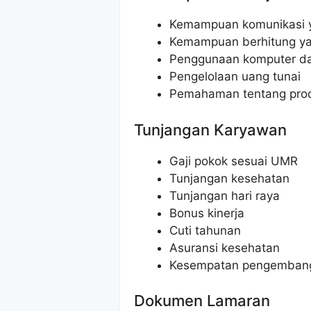
Kemampuan komunikasi y
Kemampuan berhitung ya
Penggunaan komputer da
Pengelolaan uang tunai
Pemahaman tentang prod
Tunjangan Karyawan
Gaji pokok sesuai UMR
Tunjangan kesehatan
Tunjangan hari raya
Bonus kinerja
Cuti tahunan
Asuransi kesehatan
Kesempatan pengembang
Dokumen Lamaran