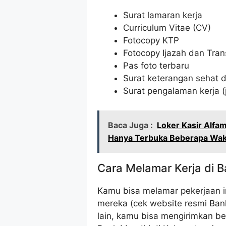
Surat lamaran kerja
Curriculum Vitae (CV)
Fotocopy KTP
Fotocopy Ijazah dan Trans
Pas foto terbaru
Surat keterangan sehat d
Surat pengalaman kerja (
Baca Juga :
Loker Kasir Alfa
Hanya Terbuka Beberapa Wak
Cara Melamar Kerja di B
Kamu bisa melamar pekerjaan in
mereka (cek website resmi Bank 
lain, kamu bisa mengirimkan b