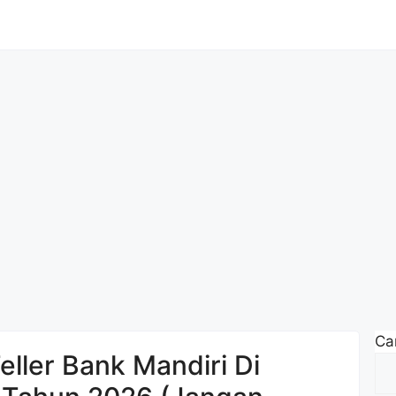
Car
ller Bank Mandiri Di