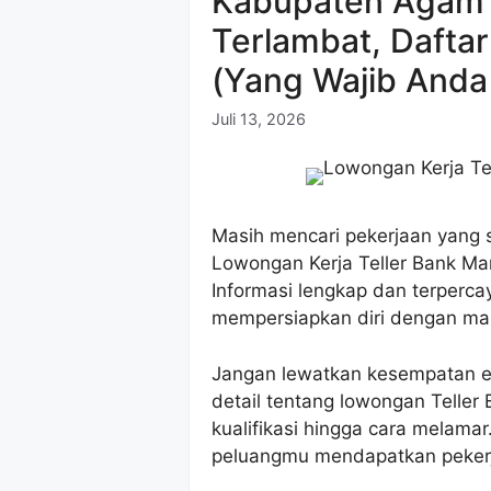
Kabupaten Agam 
Terlambat, Dafta
(Yang Wajib Anda
Juli 13, 2026
Masih mencari pekerjaan yang 
Lowongan Kerja Teller Bank M
Informasi lengkap dan terperc
mempersiapkan diri dengan ma
Jangan lewatkan kesempatan em
detail tentang lowongan Teller
kualifikasi hingga cara melama
peluangmu mendapatkan pekerj