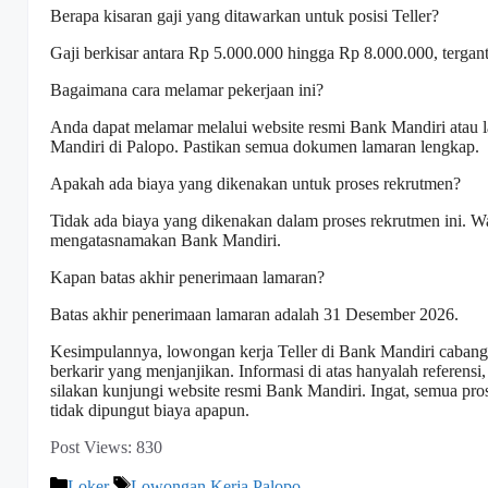
Berapa kisaran gaji yang ditawarkan untuk posisi Teller?
Gaji berkisar antara Rp 5.000.000 hingga Rp 8.000.000, tergan
Bagaimana cara melamar pekerjaan ini?
Anda dapat melamar melalui website resmi Bank Mandiri atau 
Mandiri di Palopo. Pastikan semua dokumen lamaran lengkap.
Apakah ada biaya yang dikenakan untuk proses rekrutmen?
Tidak ada biaya yang dikenakan dalam proses rekrutmen ini. 
mengatasnamakan Bank Mandiri.
Kapan batas akhir penerimaan lamaran?
Batas akhir penerimaan lamaran adalah 31 Desember 2026.
Kesimpulannya, lowongan kerja Teller di Bank Mandiri caba
berkarir yang menjanjikan. Informasi di atas hanyalah referensi,
silakan kunjungi website resmi Bank Mandiri. Ingat, semua pr
tidak dipungut biaya apapun.
Post Views:
830
Kategori
Tag
Loker
Lowongan Kerja Palopo