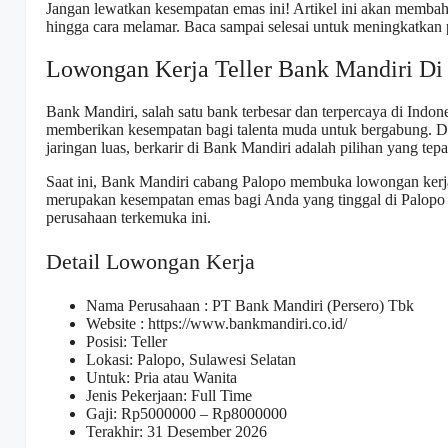
Jangan lewatkan kesempatan emas ini! Artikel ini akan membaha
hingga cara melamar. Baca sampai selesai untuk meningkatkan
Lowongan Kerja Teller Bank Mandiri Di
Bank Mandiri, salah satu bank terbesar dan terpercaya di Indon
memberikan kesempatan bagi talenta muda untuk bergabung. De
jaringan luas, berkarir di Bank Mandiri adalah pilihan yang tep
Saat ini, Bank Mandiri cabang Palopo membuka lowongan kerja u
merupakan kesempatan emas bagi Anda yang tinggal di Palopo d
perusahaan terkemuka ini.
Detail Lowongan Kerja
Nama Perusahaan :
PT Bank Mandiri (Persero) Tbk
Website :
https://www.bankmandiri.co.id/
Posisi: Teller
Lokasi: Palopo, Sulawesi Selatan
Untuk: Pria atau Wanita
Jenis Pekerjaan: Full Time
Gaji: Rp
5000000
– Rp
8000000
Terakhir: 31 Desember 2026