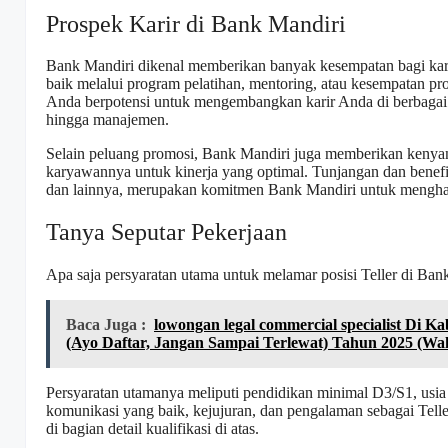
Prospek Karir di Bank Mandiri
Bank Mandiri dikenal memberikan banyak kesempatan bagi k
baik melalui program pelatihan, mentoring, atau kesempatan pro
Anda berpotensi untuk mengembangkan karir Anda di berbagai b
hingga manajemen.
Selain peluang promosi, Bank Mandiri juga memberikan kenyam
karyawannya untuk kinerja yang optimal. Tunjangan dan benefit
dan lainnya, merupakan komitmen Bank Mandiri untuk mengha
Tanya Seputar Pekerjaan
Apa saja persyaratan utama untuk melamar posisi Teller di Ban
Baca Juga :
lowongan legal commercial specialist Di 
(Ayo Daftar, Jangan Sampai Terlewat) Tahun 2025 (Wak
Persyaratan utamanya meliputi pendidikan minimal D3/S1, us
komunikasi yang baik, kejujuran, dan pengalaman sebagai Tell
di bagian detail kualifikasi di atas.