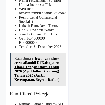
Nama Perusahaan :
PT Midi
Utama Indonesia Tbk
Website :
https://alfamidi.alfamidiku.com/
Posisi: Legal Commercial
Specialist
Lokasi: Batu, Jawa Timur.
Untuk: Pria atau Wanita
Jenis Pekerjaan: Full Time
Gaji: Rp
4600000
–
Rp
6000000
.
Terakhir: 31 Desember 2026.
Baca Juga :
lowongan store
crew alfamidi Di Kabupaten
Timor Tengah Utara Tahun
2026 (Ayo Daftar Sekarang)
Tahun 2025 (Ambil
Kesempatan, Segera Daftar)
Kualifikasi Pekerja
Minimal Sarjana Hukum (S1)