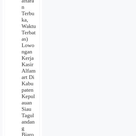
aftara
n
Terbu
ka,
Waktu
Terbat
as)
Lowo
ngan
Kerja
Kasir
Alfam
art Di
Kabu
paten
Kepul
auan
Siau
Tagul
andan
g
Biaro