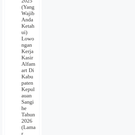
2025
(Yang
Wajib
Anda
Ketah
ui)
Lowo
ngan
Kerja
Kasir
Alfam
art Di
Kabu
paten
Kepul
auan
Sangi
he
Tahun
2026
(Lama
r