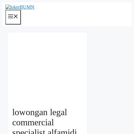
Langsung
ke
isi
Menu
lowongan legal
commercial
specialist alfamidi