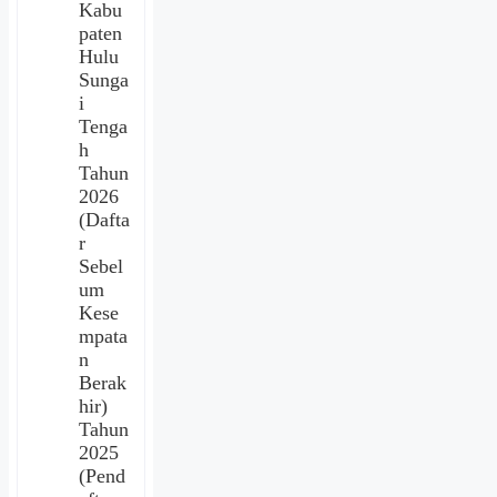
Kabu
paten
Hulu
Sunga
i
Tenga
h
Tahun
2026
(Dafta
r
Sebel
um
Kese
mpata
n
Berak
hir)
Tahun
2025
(Pend